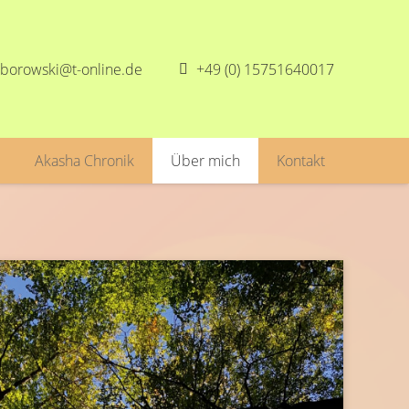
-borowski@t-online.de
+49 (0) 15751640017
Akasha Chronik
Über mich
Kontakt