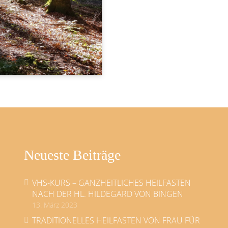
Neueste Beiträge
VHS-KURS – GANZHEITLICHES HEILFASTEN
NACH DER HL. HILDEGARD VON BINGEN
13. März 2023
TRADITIONELLES HEILFASTEN VON FRAU FÜR