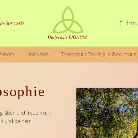
ia Borowski
doris
gebote
Heilfasten
Therapeutic Touch (Heilberührung)
osophie
egrüßen und freue mich,
eit und deinem